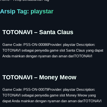
Arsip Tag: playstar
TOTONAVI – Santa Claus
Game Code: PSS-ON-00086Provider: playstar Description:
TOTONAVI sebagai penyedia game slot Santa Claus yang dapat
Anda mainkan dengan nyaman dan aman dariTOTONAVI
TOTONAVI – Money Meow
Game Code: PSS-ON-00079Provider: playstar Description:
TOTONAVI sebagai penyedia game slot Money Meow yang
dapat Anda mainkan dengan nyaman dan aman dariTOTONAVI