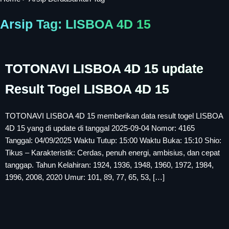
Arsip Tag: LISBOA 4D 15
TOTONAVI LISBOA 4D 15 update
Result Togel LISBOA 4D 15
TOTONAVI LISBOA 4D 15 memberikan data result togel LISBOA
4D 15 yang di update di tanggal 2025-09-04 Nomor: 4165
Tanggal: 04/09/2025 Waktu Tutup: 15:00 Waktu Buka: 15:10 Shio:
Tikus – Karakteristik: Cerdas, penuh energi, ambisius, dan cepat
tanggap. Tahun Kelahiran: 1924, 1936, 1948, 1960, 1972, 1984,
1996, 2008, 2020 Umur: 101, 89, 77, 65, 53, […]