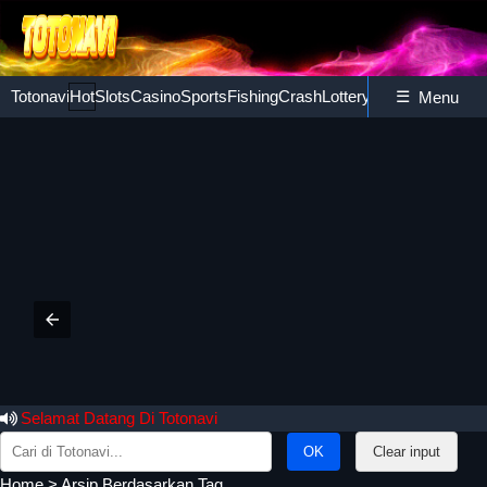
Masuk
Daftar
Totonavi
Hot
Slots
Casino
Sports
Fishing
Crash
Lottery
Ayam
☰
Poker
Espo
Menu
Selamat Datang Di Totonavi
Search
Clear input
for:
Home
>
Arsip Berdasarkan Tag