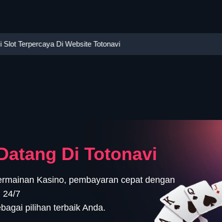
t Terpercaya Di Website Totonavi
Datang Di
Totonavi
permainan Kasino, pembayaran cepat dengan
 24/7
bagai pilihan terbaik Anda.