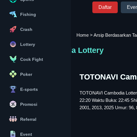
Daftar
Even
Fishing
Crash
Home
>
Arsip Berdasarkan Ta
Lottery
Arsip Tag: Cambodia Lottery
Cock Fight
Poker
TOTONAVI Cambo
E-sports
TOTONAVI Cambodia Lottery m
22:20 Waktu Buka: 22:45 Shio:
Promosi
2001, 2013, 2025 Umur: 96, 8
Referral
Event