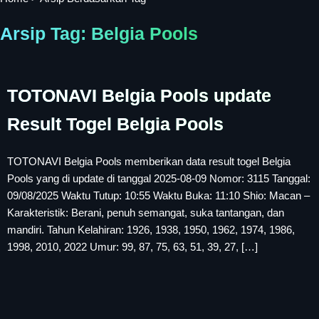
Arsip Tag: Belgia Pools
TOTONAVI Belgia Pools update
Result Togel Belgia Pools
TOTONAVI Belgia Pools memberikan data result togel Belgia
Pools yang di update di tanggal 2025-08-09 Nomor: 3115 Tanggal:
09/08/2025 Waktu Tutup: 10:55 Waktu Buka: 11:10 Shio: Macan –
Karakteristik: Berani, penuh semangat, suka tantangan, dan
mandiri. Tahun Kelahiran: 1926, 1938, 1950, 1962, 1974, 1986,
1998, 2010, 2022 Umur: 99, 87, 75, 63, 51, 39, 27, […]