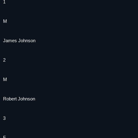
1
M
James Johnson
2
M
Robert Johnson
3
F