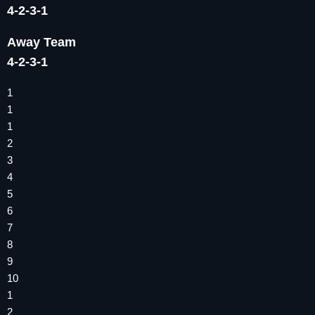
4-2-3-1
Away Team
4-2-3-1
1
1
1
2
3
4
5
6
7
8
9
10
1
2