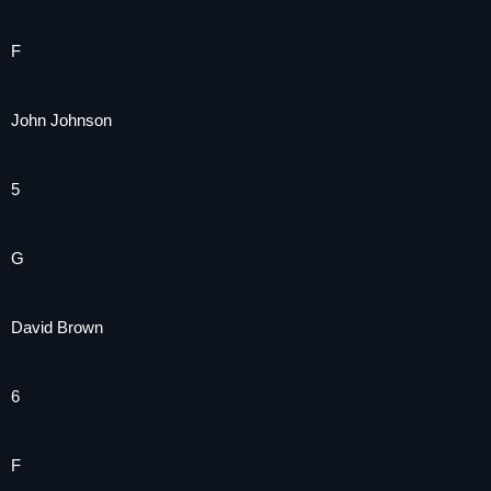
F
John Johnson
5
G
David Brown
6
F