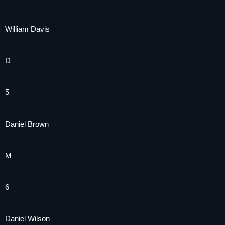
William Davis
D
5
Daniel Brown
M
6
Daniel Wilson