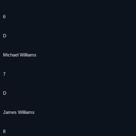
6
D
Michael Williams
7
D
James Williams
8