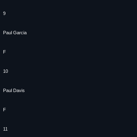
9
Paul Garcia
F
10
Paul Davis
F
11