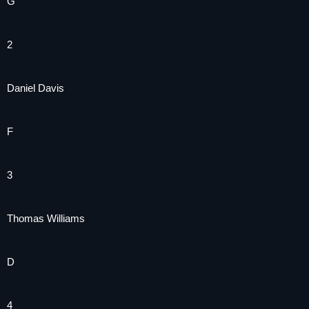
G
2
Daniel Davis
F
3
Thomas Williams
D
4