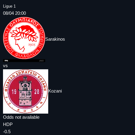
Ligue 1
08/04 20:00
Sarakinos
vs
Kozani
Odds not available
HDP
-0.5