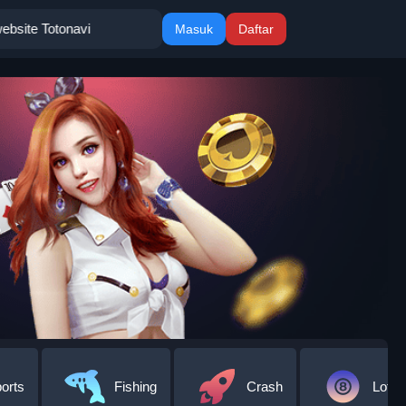
Masuk
Daftar
orts
Fishing
Crash
Lotte