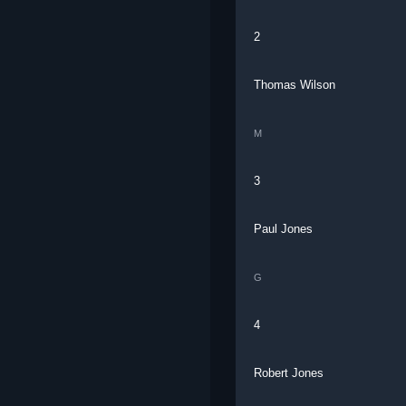
2
Thomas Wilson
M
3
Paul Jones
G
4
Robert Jones