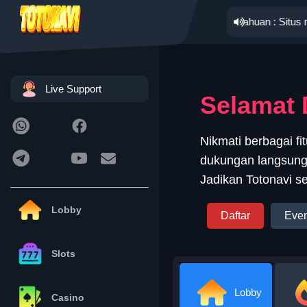
Pemberitahuan : Situs resmi menampilkan 
Live Support
Selamat 
Nikmati berbagai f
dukungan langsung
Jadikan Totonavi se
Lobby
Daftar
Even
Slots
Lobby
Casino