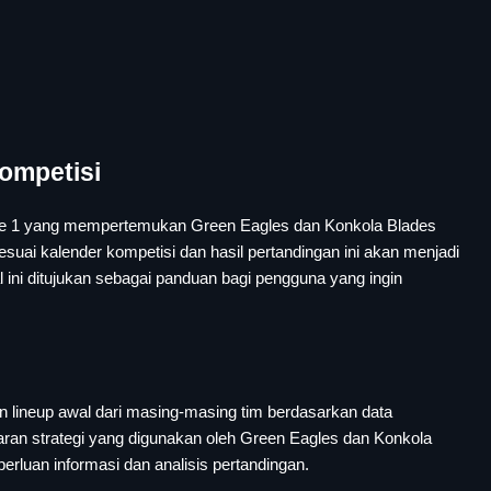
ompetisi
igue 1 yang mempertemukan Green Eagles dan Konkola Blades
suai kalender kompetisi dan hasil pertandingan ini akan menjadi
l ini ditujukan sebagai panduan bagi pengguna yang ingin
 lineup awal dari masing-masing tim berdasarkan data
ran strategi yang digunakan oleh Green Eagles dan Konkola
perluan informasi dan analisis pertandingan.