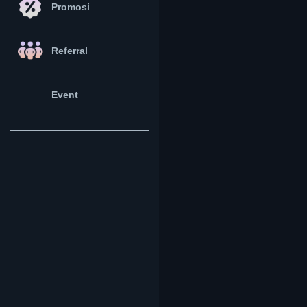
Promosi
Referral
Event