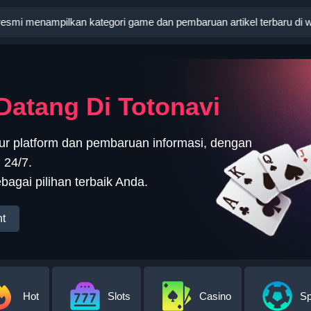
kategori game dan pembaruan artikel terbaru di website Totonavi
Datang Di
Totonavi
itur platform dan pembaruan informasi, dengan
 24/7.
bagai pilihan terbaik Anda.
t
Hot
Slots
Casino
Sp