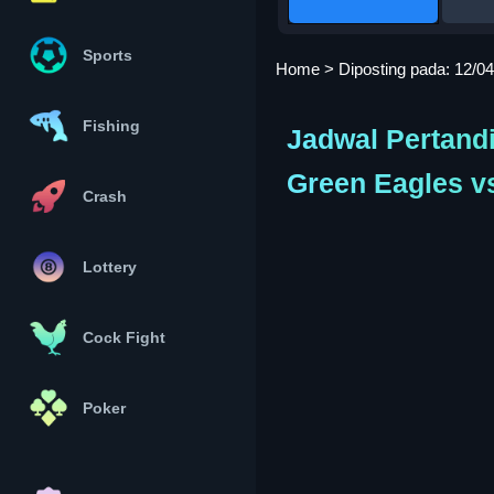
Sports
Home
>
Diposting pada: 12/0
Fishing
Jadwal Pertand
Green Eagles vs
Crash
Lottery
Cock Fight
Poker
E-sports