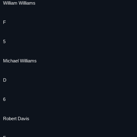
William Williams
F
5
Michael Williams
D
6
Robert Davis