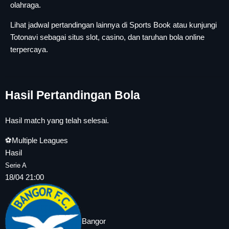
olahraga.
Lihat jadwal pertandingan lainnya di
Sports Book
atau kunjungi
Totonavi
sebagai situs slot, casino, dan taruhan bola online
terpercaya.
Hasil Pertandingan Bola
Hasil match yang telah selesai.
⚽
Multiple Leagues
Hasil
Serie A
18/04 21:00
Bangor