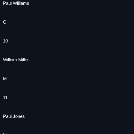
Paul Williams
G
10
William Miller
M
11
Paul Jones