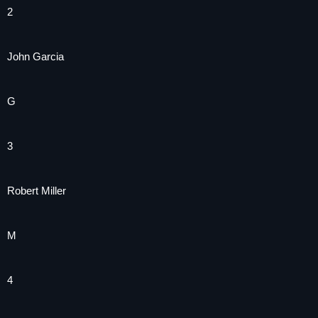
2
John Garcia
G
3
Robert Miller
M
4