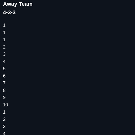
Away Team
4-3-3
1
1
1
2
3
4
5
6
7
8
9
10
1
2
3
4