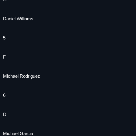
Daniel Williams
5
F
Michael Rodriguez
6
D
Michael Garcia