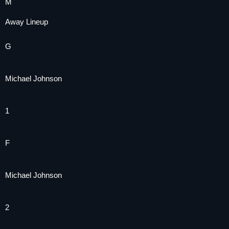
M
Away Lineup
G
Michael Johnson
1
F
Michael Johnson
2