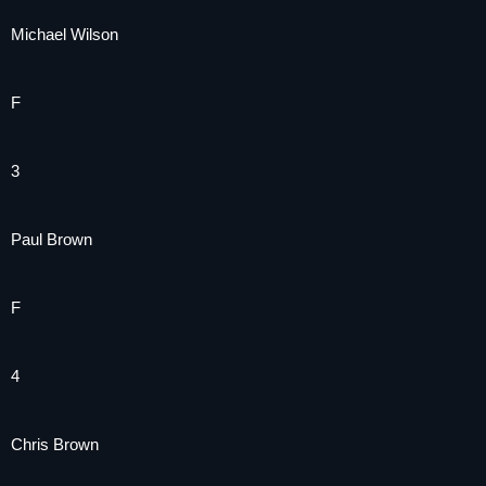
Michael Wilson
F
3
Paul Brown
F
4
Chris Brown