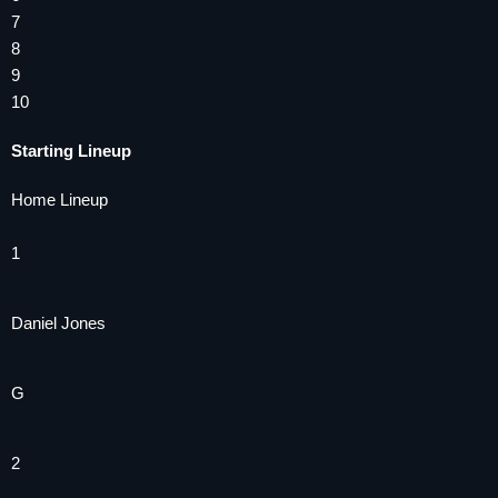
7
8
9
10
Starting Lineup
Home Lineup
1
Daniel Jones
G
2