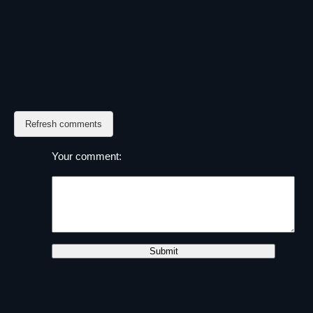
Refresh comments
Your comment: