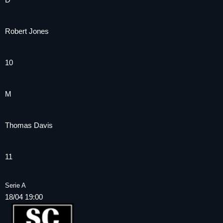
Robert Jones
10
M
Thomas Davis
11
Serie A
18/04 19:00