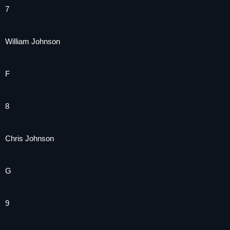
7
William Johnson
F
8
Chris Johnson
G
9