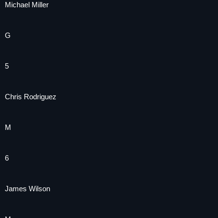
Michael Miller
G
5
Chris Rodriguez
M
6
James Wilson