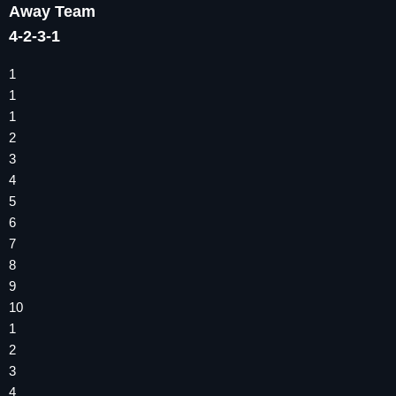
Away Team
4-2-3-1
1
1
1
2
3
4
5
6
7
8
9
10
1
2
3
4