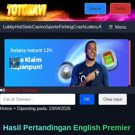
Masuk
Daftar
Lobby
Hot
Slots
Casino
Sports
Fishing
Crash
Lottery
Ayam
☰
Poker
Esport
Menu
ng Di Totonavi
Search
Clear input
for:
Home
>
Diposting pada: 19/04/2026
Hasil Pertandingan English Premier