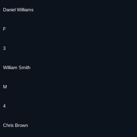
Daniel Williams
F
3
William Smith
M
4
Chris Brown