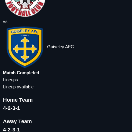
vs
Guiseley AFC
Match Completed
Lineups
Lineup available
Home Team
4-2-3-1
Away Team
4-2-3-1