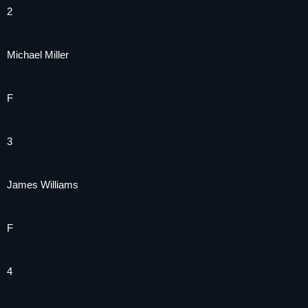
2
Michael Miller
F
3
James Williams
F
4