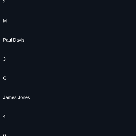
2
M
Paul Davis
3
G
James Jones
4
G