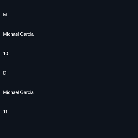
M
Michael Garcia
10
D
Michael Garcia
11