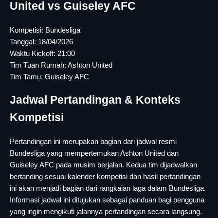
United vs Guiseley AFC
Kompetisi: Bundesliga
Tanggal: 18/04/2026
Waktu Kickoff: 21:00
Tim Tuan Rumah: Ashton United
Tim Tamu: Guiseley AFC
Jadwal Pertandingan & Konteks
Kompetisi
Pertandingan ini merupakan bagian dari jadwal resmi
Bundesliga yang mempertemukan Ashton United dan
Guiseley AFC pada musim berjalan. Kedua tim dijadwalkan
bertanding sesuai kalender kompetisi dan hasil pertandingan
ini akan menjadi bagian dari rangkaian laga dalam Bundesliga.
Informasi jadwal ini ditujukan sebagai panduan bagi pengguna
yang ingin mengikuti jalannya pertandingan secara langsung.