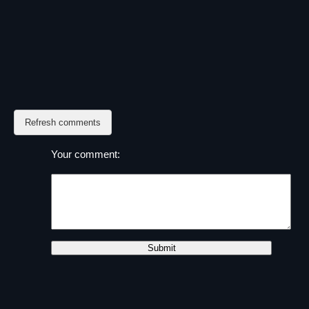
Refresh comments
Your comment: