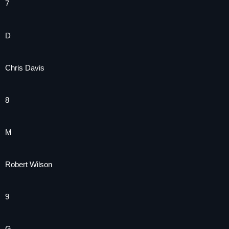
7
D
Chris Davis
8
M
Robert Wilson
9
G