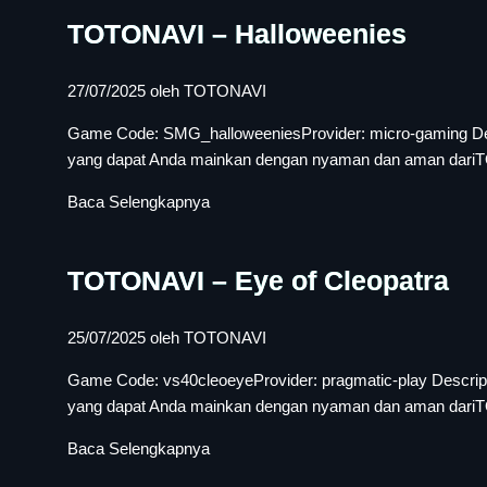
TOTONAVI – Halloweenies
27/07/2025
oleh
TOTONAVI
Game Code: SMG_halloweeniesProvider: micro-gaming Des
yang dapat Anda mainkan dengan nyaman dan aman dar
Baca Selengkapnya
TOTONAVI – Eye of Cleopatra
25/07/2025
oleh
TOTONAVI
Game Code: vs40cleoeyeProvider: pragmatic-play Descrip
yang dapat Anda mainkan dengan nyaman dan aman dar
Baca Selengkapnya