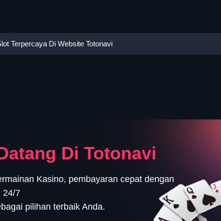
ercaya Di Website Totonavi
Datang Di
Totonavi
permainan Kasino, pembayaran cepat dengan
 24/7
bagai pilihan terbaik Anda.