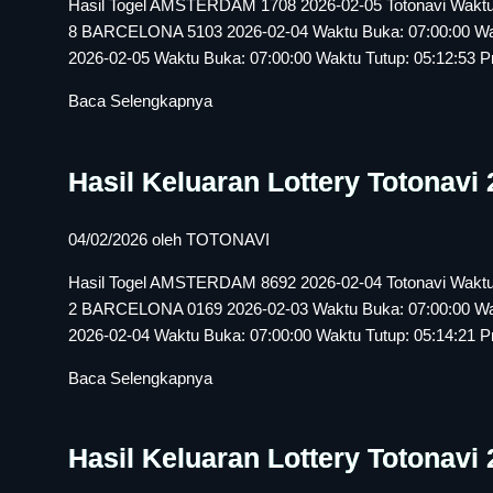
Hasil Togel AMSTERDAM 1708 2026-02-05 Totonavi Waktu Buk
8 BARCELONA 5103 2026-02-04 Waktu Buka: 07:00:00 Waktu 
2026-02-05 Waktu Buka: 07:00:00 Waktu Tutup: 05:12:53 Pri
Baca Selengkapnya
Hasil Keluaran Lottery Totonavi
04/02/2026
oleh
TOTONAVI
Hasil Togel AMSTERDAM 8692 2026-02-04 Totonavi Waktu Buk
2 BARCELONA 0169 2026-02-03 Waktu Buka: 07:00:00 Waktu 
2026-02-04 Waktu Buka: 07:00:00 Waktu Tutup: 05:14:21 Pri
Baca Selengkapnya
Hasil Keluaran Lottery Totonavi