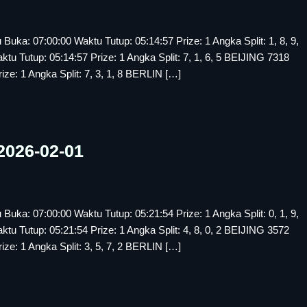
a: 07:00:00 Waktu Tutup: 05:14:57 Prize: 1 Angka Split: 1, 8, 9,
Tutup: 05:14:57 Prize: 1 Angka Split: 7, 1, 6, 5 BEIJING 7318
ze: 1 Angka Split: 7, 3, 1, 8 BERLIN […]
 2026-02-01
a: 07:00:00 Waktu Tutup: 05:21:54 Prize: 1 Angka Split: 0, 1, 9,
Tutup: 05:21:54 Prize: 1 Angka Split: 4, 8, 0, 2 BEIJING 3572
ze: 1 Angka Split: 3, 5, 7, 2 BERLIN […]