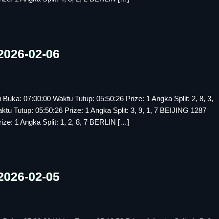
 2026-02-06
a: 07:00:00 Waktu Tutup: 05:50:26 Prize: 1 Angka Split: 2, 8, 3,
Tutup: 05:50:26 Prize: 1 Angka Split: 3, 9, 1, 7 BEIJING 1287
ze: 1 Angka Split: 1, 2, 8, 7 BERLIN […]
 2026-02-05